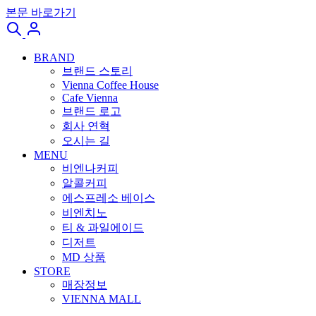
본문 바로가기
BRAND
브랜드 스토리
Vienna Coffee House
Cafe Vienna
브랜드 로고
회사 연혁
오시는 길
MENU
비엔나커피
알콜커피
에스프레소 베이스
비엔치노
티 & 과일에이드
디저트
MD 상품
STORE
매장정보
VIENNA MALL