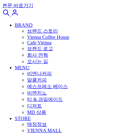
본문 바로가기
BRAND
브랜드 스토리
Vienna Coffee House
Cafe Vienna
브랜드 로고
회사 연혁
오시는 길
MENU
비엔나커피
알콜커피
에스프레소 베이스
비엔치노
티 & 과일에이드
디저트
MD 상품
STORE
매장정보
VIENNA MALL